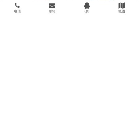
电话
邮箱
QQ
地图
五极酱料灌装机
全自动称重式辣椒酱灌装机
柱塞式辣椒酱灌装机
半自动颗粒酱灌装机