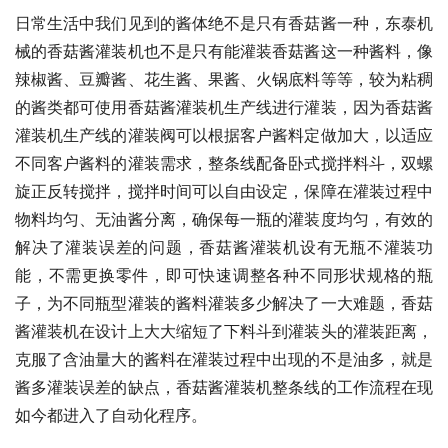
日常生活中我们见到的酱体绝不是只有香菇酱一种，东泰机
械的香菇酱灌装机也不是只有能灌装香菇酱这一种酱料，像
辣椒酱、豆瓣酱、花生酱、果酱、火锅底料等等，较为粘稠
的酱类都可使用香菇酱灌装机生产线进行灌装，因为香菇酱
灌装机生产线的灌装阀可以根据客户酱料定做加大，以适应
不同客户酱料的灌装需求，整条线配备卧式搅拌料斗，双螺
旋正反转搅拌，搅拌时间可以自由设定，保障在灌装过程中
物料均匀、无油酱分离，确保每一瓶的灌装度均匀，有效的
解决了灌装误差的问题，香菇酱灌装机设有无瓶不灌装功
能，不需更换零件，即可快速调整各种不同形状规格的瓶
子，为不同瓶型灌装的酱料灌装多少解决了一大难题，香菇
酱灌装机在设计上大大缩短了下料斗到灌装头的灌装距离，
克服了含油量大的酱料在灌装过程中出现的不是油多，就是
酱多灌装误差的缺点，香菇酱灌装机整条线的工作流程在现
如今都进入了自动化程序。