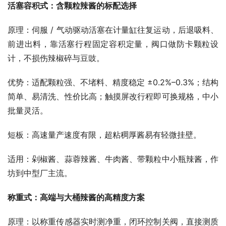
活塞容积式：含颗粒辣酱的标配选择
原理：伺服 / 气动驱动活塞在计量缸往复运动，后退吸料、
前进出料，靠活塞行程固定容积定量，阀口做防卡颗粒设
计，不损伤辣椒碎与豆豉。​
优势：适配颗粒强、不堵料、精度稳定 ±0.2%–0.3%；结构
简单、易清洗、性价比高；触摸屏改行程即可换规格，中小
批量灵活。​
短板：高速量产速度有限，超粘稠厚酱易有轻微挂壁。​
适用：剁椒酱、蒜蓉辣酱、牛肉酱、带颗粒中小瓶辣酱，作
坊到中型厂主流。​
称重式：高端与大桶辣酱的高精度方案
原理：以称重传感器实时测净重，闭环控制关阀，直接测质