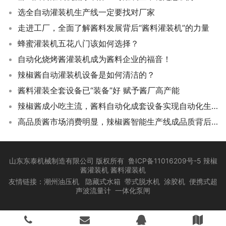
选全自动灌装机生产线一定要找对厂家
走进工厂，全面了解酱料发展背后“酱料灌装机”的力量
蜂蜜灌装机五花八门该如何选择？
自动化烧烤酱灌装机成为酱料企业的福音！
辣椒酱自动灌装机设备是如何清洁的？
酱料灌装全套设备已“装备”好 赋予酱厂高产能
辣椒酱成小吃主流，酱料自动化成套设备实现自动化生产
高品质酱市场消费明显，辣椒酱智能生产线成品质背后驱动力！
山东东泰机械制造有限公司 版权所有
鲁ICP备11016209号-5
辣椒
酱灌装机 酱料灌装机
友情链接：
潮州油压机
隐藏式水箱
带式脱水机
涂胶机
便携式超
声波流量计
一体化泵闸